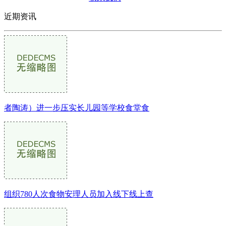
近期资讯
者陶涛）进一步压实长儿园等学校食堂食
组织780人次食物安理人员加入线下线上查