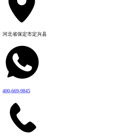
河北省保定市定兴县
400-669-9845