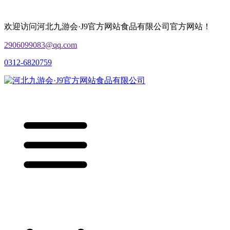
欢迎访问河北九游会·J9官方网站食品有限公司官方网站！
2906099083@qq.com
0312-6820759