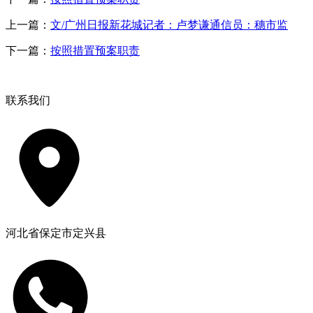
上一篇：
文/广州日报新花城记者：卢梦谦通信员：穗市监
下一篇：
按照措置预案职责
联系我们
河北省保定市定兴县