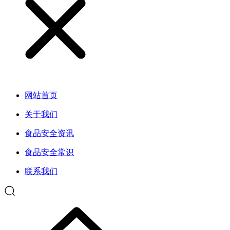
网站首页
关于我们
食品安全资讯
食品安全常识
联系我们