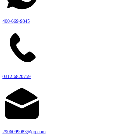
400-669-9845
0312-6820759
2906099083@qq.com