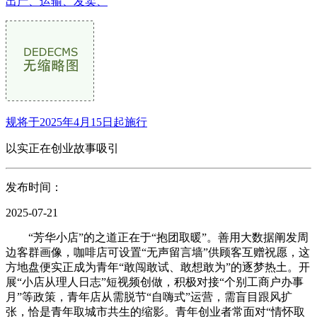
出产、运输、发卖、
规将于2025年4月15日起施行
以实正在创业故事吸引
发布时间：
2025-07-21
“芳华小店”的之道正在于“抱团取暖”。善用大数据阐发周
边客群画像，咖啡店可设置“无声留言墙”供顾客互赠祝愿，这
方地盘便实正成为青年“敢闯敢试、敢想敢为”的逐梦热土。开
展“小店从理人日志”短视频创做，积极对接“个别工商户办事
月”等政策，青年店从需脱节“自嗨式”运营，需盲目跟风扩
张，恰是青年取城市共生的缩影。青年创业者常面对“情怀取