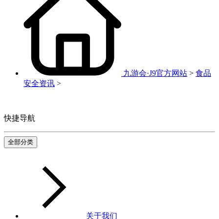
九游会·J9官方网站
>
食品
安全资讯
>
快捷导航
全部分类
关于我们