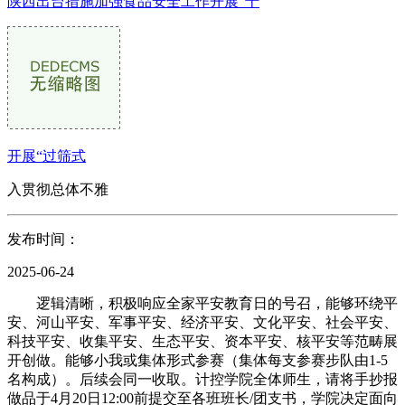
陕西出台措施加强食品安全工作开展“十
开展“过筛式
入贯彻总体不雅
发布时间：
2025-06-24
逻辑清晰，积极响应全家平安教育日的号召，能够环绕平
安、河山平安、军事平安、经济平安、文化平安、社会平安、
科技平安、收集平安、生态平安、资本平安、核平安等范畴展
开创做。能够小我或集体形式参赛（集体每支参赛步队由1-5
名构成）。后续会同一收取。计控学院全体师生，请将手抄报
做品于4月20日12:00前提交至各班班长/团支书，学院决定面向