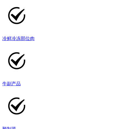
冷鲜冷冻部位肉
牛副产品
预制菜