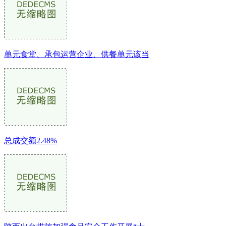
单元食堂、承包运营企业、供餐单元该当
总成交额2.48%