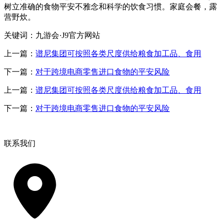
树立准确的食物平安不雅念和科学的饮食习惯。家庭会餐，露
营野炊。
关键词：九游会·J9官方网站
上一篇：
谱尼集团可按照各类尺度供给粮食加工品、食用
下一篇：
对于跨境电商零售进口食物的平安风险
上一篇：
谱尼集团可按照各类尺度供给粮食加工品、食用
下一篇：
对于跨境电商零售进口食物的平安风险
联系我们