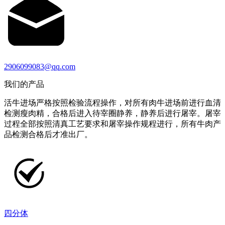
2906099083@qq.com
我们的产品
活牛进场严格按照检验流程操作，对所有肉牛进场前进行血清
检测瘦肉精，合格后进入待宰圈静养，静养后进行屠宰。屠宰
过程全部按照清真工艺要求和屠宰操作规程进行，所有牛肉产
品检测合格后才准出厂。
四分体