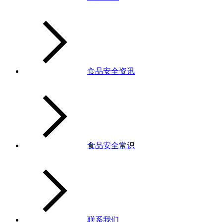
食品安全资讯
食品安全常识
联系我们