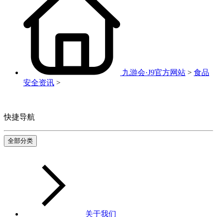
九游会·J9官方网站
>
食品
安全资讯
>
快捷导航
全部分类
关于我们