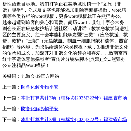
析性旅逛目标地。我们打算正在某地域扶植一个“文旅（非
遗）驿坐”，公式及文字也能够添加删除等编纂操做，word培
训等各类各样的word模板，更多word模板就正在熊猫办公。
越来越遭到旅客的关心和喜爱。简历word，县红十字会常务
副会长正在应急救护培训进社区带动讲话（教学急救学问进社
区的主要意义、红十会本能机能职责暨“三救”（应急救援、救
帮、救护）“三献”（无偿献血、制血干细胞捐献和遗体、器官
捐献）等内容，为您供给遗体Word模板下载，3.推进非遗文化
的传承和成长，加深其对非遗文化的领会和喜爱。...致南京市
红十字遗体意愿捐献者”宣传片分镜头脚本(点窜)_文...熊猫办
公专注精品Word模板！
关键词：九游会·J9官方网站
上一篇：
防备化解食物平安
下一篇：
本批打算共计3项（桂标协[2025]322号）福建省市场
上一篇：
防备化解食物平安
下一篇：
本批打算共计3项（桂标协[2025]322号）福建省市场