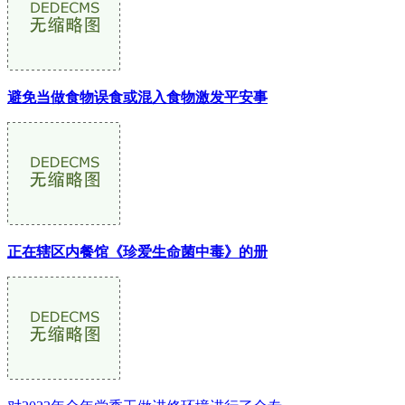
避免当做食物误食或混入食物激发平安事
正在辖区内餐馆《珍爱生命菌中毒》的册