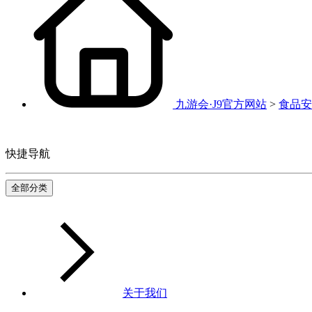
九游会·J9官方网站
>
食品安
快捷导航
全部分类
关于我们