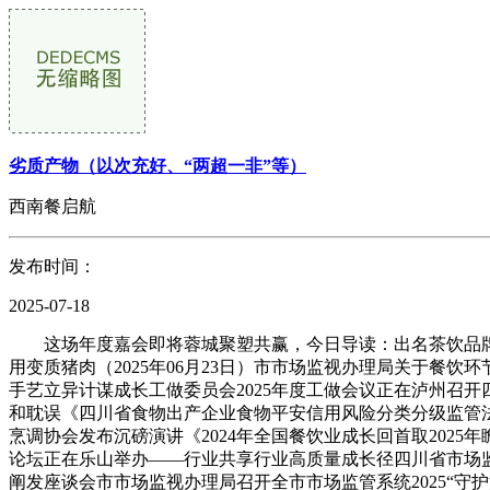
劣质产物（以次充好、“两超一非”等）
西南餐启航
发布时间：
2025-07-18
这场年度嘉会即将蓉城聚塑共赢，今日导读：出名茶饮品牌被曝
用变质猪肉（2025年06月23日）市市场监视办理局关于
手艺立异计谋成长工做委员会2025年度工做会议正在泸州召
和耽误《四川省食物出产企业食物平安信用风险分类分级监管法
烹调协会发布沉磅演讲《2024年全国餐饮业成长回首取2025
论坛正在乐山举办——行业共享行业高质量成长径四川省市场监视
阐发座谈会市市场监视办理局召开全市市场监管系统2025“守