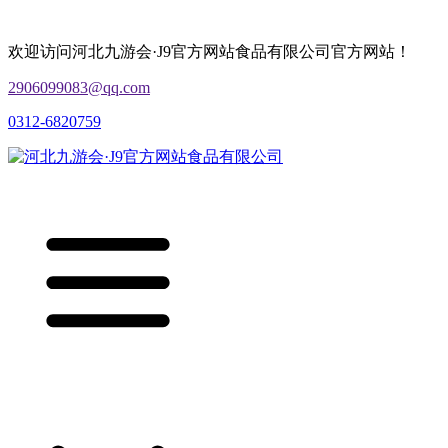
欢迎访问河北九游会·J9官方网站食品有限公司官方网站！
2906099083@qq.com
0312-6820759