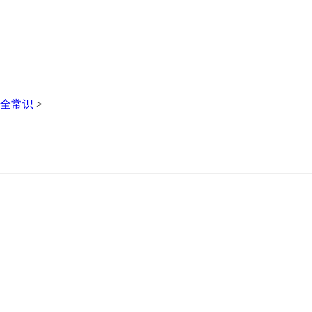
全常识
>