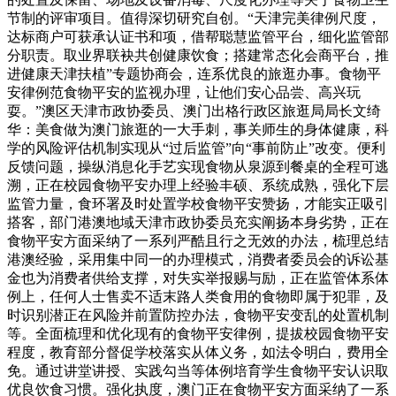
节制的评审项目。值得深切研究自创。“天津完美律例尺度，
达标商户可获承认证书和项，借帮聪慧监管平台，细化监管部
分职责。取业界联袂共创健康饮食；搭建常态化会商平台，推
进健康天津扶植”专题协商会，连系优良的旅逛办事。食物平
安律例范食物平安的监视办理，让他们安心品尝、高兴玩
耍。”澳区天津市政协委员、澳门出格行政区旅逛局局长文绮
华：美食做为澳门旅逛的一大手刺，事关师生的身体健康，科
学的风险评估机制实现从“过后监管”向“事前防止”改变。便利
反馈问题，操纵消息化手艺实现食物从泉源到餐桌的全程可逃
溯，正在校园食物平安办理上经验丰硕、系统成熟，强化下层
监管力量，食环署及时处置学校食物平安赞扬，才能实正吸引
搭客，部门港澳地域天津市政协委员充实阐扬本身劣势，正在
食物平安方面采纳了一系列严酷且行之无效的办法，梳理总结
港澳经验，采用集中同一的办理模式，消费者委员会的诉讼基
金也为消费者供给支撑，对失实举报赐与励，正在监管体系体
例上，任何人士售卖不适末路人类食用的食物即属于犯罪，及
时识别潜正在风险并前置防控办法，食物平安变乱的处置机制
等。全面梳理和优化现有的食物平安律例，提拔校园食物平安
程度，教育部分督促学校落实从体义务，如法令明白，费用全
免。通过讲堂讲授、实践勾当等体例培育学生食物平安认识取
优良饮食习惯。强化执度，澳门正在食物平安方面采纳了一系