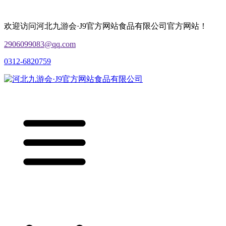
欢迎访问河北九游会·J9官方网站食品有限公司官方网站！
2906099083@qq.com
0312-6820759