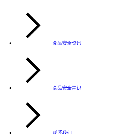
食品安全资讯
食品安全常识
联系我们