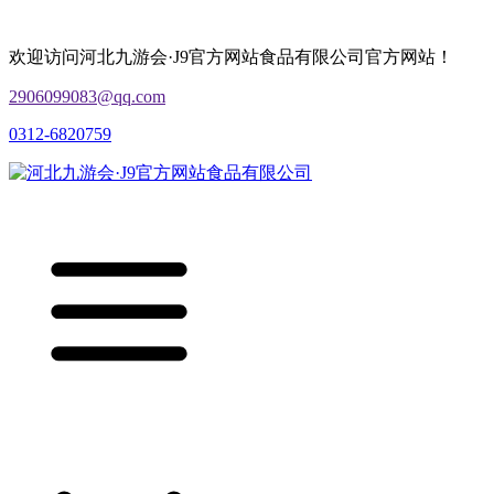
欢迎访问河北九游会·J9官方网站食品有限公司官方网站！
2906099083@qq.com
0312-6820759