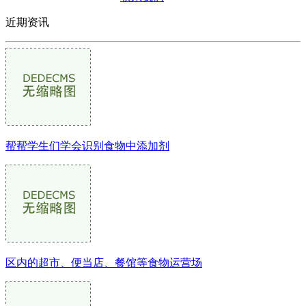
近期资讯
帮帮学生们学会识别食物中添加剂
区内的超市、便当店、餐馆等食物运营场