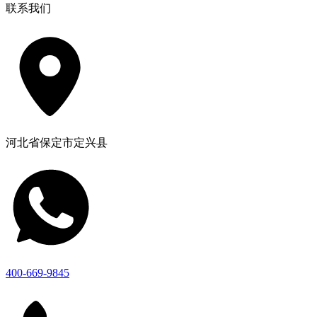
联系我们
河北省保定市定兴县
400-669-9845