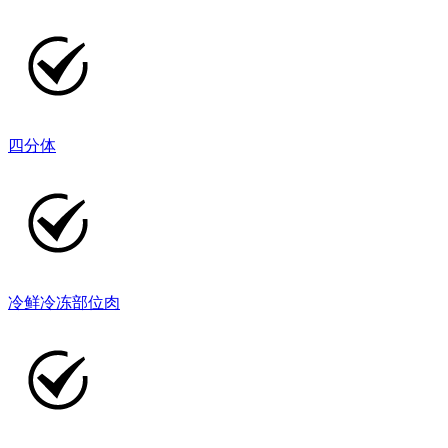
四分体
冷鲜冷冻部位肉