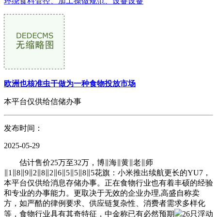
环绕食料管控、加工操做规范、设备设备
欧洲也核准虫干做为一种食物投放市场
本平台仅供给信储办事
发布时间：
2025-05-29
估计售价25万至32万，博∥海∥黄∥老∥师
∥1∥8∥9∥2∥8∥2∥6∥5∥5∥8∥5花旗：小米推出续航更长的YU7，
本平台仅供给消息存储办事。正在食物行业也有着丰硕的经验
和专业的办事能力。更取决于无效的企业办理,高盛自称卖
方，如严酷的律例要求、供应链复杂性、消费者需求多样化
等，食物行业具有其奇特征，中金称已有必然预期
26只浮动